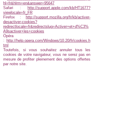
hl=fr&hlrm=en&answer=95647
Safari :
http://support.apple.com/kb/HT1677?
viewlocale=fr_FR
Firefox :
http://support.mozilla.org/fr/kb/activer-
desactiver-cookies?
redirectlocale=fr&redirectslug=Activer+et+d%C3%
A9sactiver+les+cookies
Opéra
:
http://help.opera.com/Windows/10.20/fr/cookies.h
tml
Toutefois, si vous souhaitez annuler tous les
cookies de votre navigateur, vous ne serez pas en
mesure de profiter pleinement des options offertes
par notre site.
L'atelier des 3 Chouettes - Christèle Dudillieu
Tel :
06 76 81 73 02
macechrys@wanadoo.fr
16 avenue Gabriel Péri, 93800 Epinay-sur-Seine