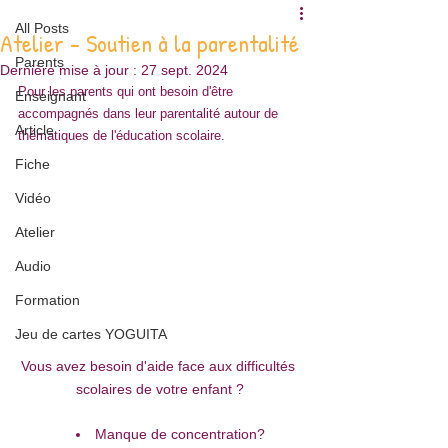
All Posts
Atelier - Soutien à la parentalité
Parents
Dernière mise à jour :
27 sept. 2024
Pour les parents qui ont besoin d'être 
Enseignant
accompagnés dans leur parentalité autour de 
Article
thématiques de l'éducation scolaire.
Fiche
Vidéo
Atelier
Audio
Formation
Jeu de cartes YOGUITA
Vous avez besoin d'aide face aux difficultés 
scolaires de votre enfant ?
﻿﻿Manque de concentration?