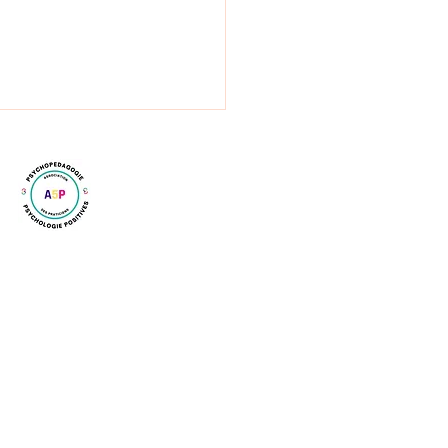
le - " Qu'est-ce que la
opédagogie ?"
Conditions d'utilisation
© 2024 par
Docticom