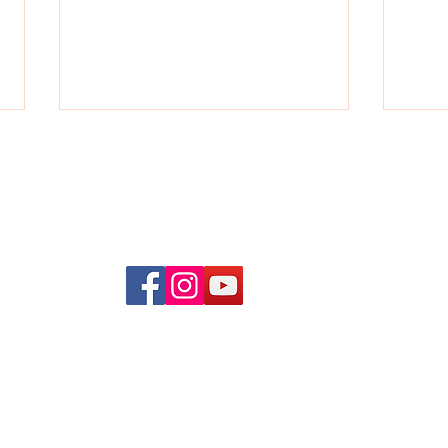
ine
Catalogue Formation
Artic
Professionnelle et Continue -
psych
FaCEF - Education 2025
Politique en matière de cookies
Politique de confidentialité